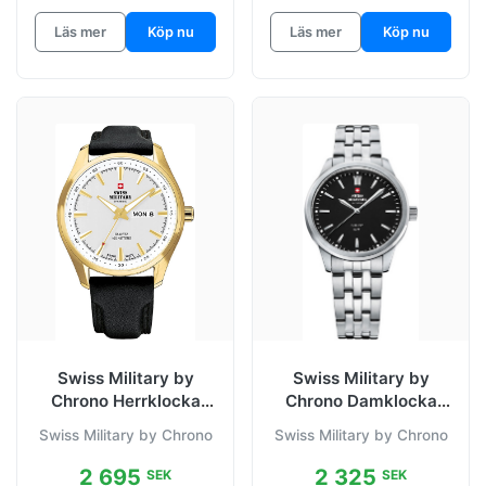
Läs mer
Köp nu
Läs mer
Köp nu
Swiss Military by
Swiss Military by
Chrono Herrklocka
Chrono Damklocka
SM34027.08 Chrono
SMP36010.01 Chrono
Swiss Military by Chrono
Swiss Military by Chrono
Vit/Läder Ø44
Svart/Stål
2 695
2 325
SEK
SEK