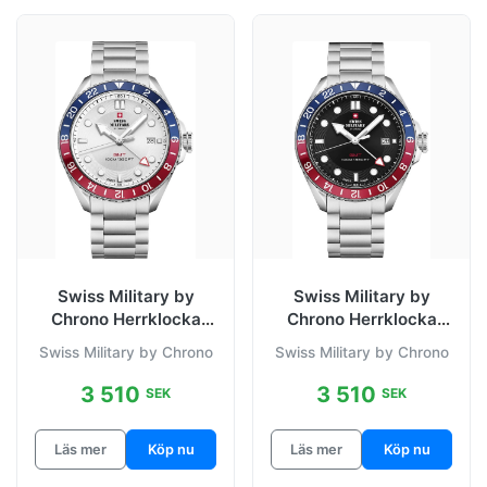
Swiss Military by
Swiss Military by
Chrono Herrklocka
Chrono Herrklocka
SM34095.02 Classic
SM34095.01 Classic
Swiss Military by Chrono
Swiss Military by Chrono
Vit/Stål Ø43
Svart/Stål
3 510
3 510
SEK
SEK
Läs mer
Köp nu
Läs mer
Köp nu