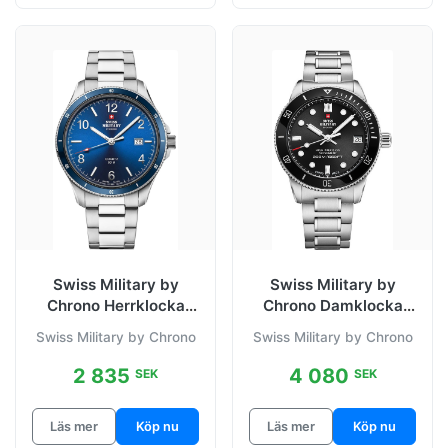
Swiss Military by
Swiss Military by
Chrono Herrklocka
Chrono Damklocka
SM34096.03 Classic
SM34089.01 Sport
Swiss Military by Chrono
Swiss Military by Chrono
Blå/Stål
Diver Svart/Stål
2 835
4 080
SEK
SEK
Läs mer
Köp nu
Läs mer
Köp nu