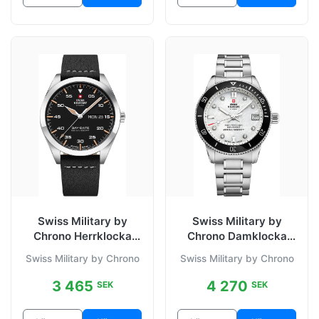
Swiss Military by
Swiss Military by
Chrono Herrklocka
Chrono Damklocka
SM34087.04 Classic
SM34089.03 Sport
Swiss Military by Chrono
Swiss Military by Chrono
Svart/Läder
Diver Vit/Stål
3 465
4 270
SEK
SEK