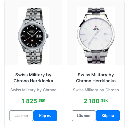
Swiss Military by
Swiss Military by
Chrono Herrklocka
Chrono Herrklocka
34004.01 Classic
32043.02 Classic
Swiss Military by Chrono
Swiss Military by Chrono
Svart/Stål Ø39
Vit/Stål Ø42 mm
1 825
2 180
SEK
SEK
Läs mer
Köp nu
Läs mer
Köp nu