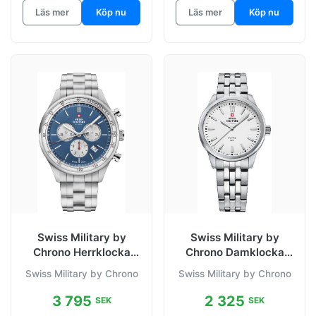
Läs mer
Köp nu
Läs mer
Köp nu
Swiss Military by
Swiss Military by
Chrono Herrklocka
Chrono Damklocka
SM34081.03 Chrono
SMP36010.02 Chrono
Swiss Military by Chrono
Swiss Military by Chrono
Blå/Stål Ø42
Vit/Stål Ø33
3 795
2 325
SEK
SEK