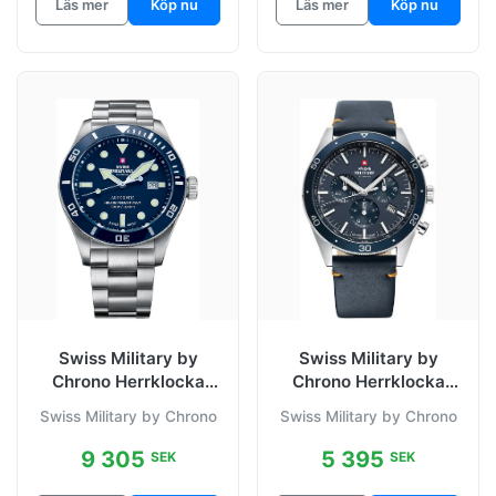
Läs mer
Köp nu
Läs mer
Köp nu
Swiss Military by
Swiss Military by
Chrono Herrklocka
Chrono Herrklocka
SMA34075.02 Chrono
SM34079.05 Chrono
Swiss Military by Chrono
Swiss Military by Chrono
Blå/Stål
Blå/Läder
9 305
5 395
SEK
SEK