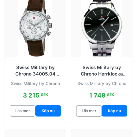
Swiss Military by
Swiss Military by
Chrono 34005.04
Chrono Herrklocka
Classic Vit/Läder Ø36
32043.01 Classic
Swiss Military by Chrono
Swiss Military by Chrono
mm
Svart/Stål Ø42
3 215
1 749
SEK
SEK
Läs mer
Köp nu
Läs mer
Köp nu