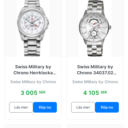
Swiss Military by
Swiss Military by
Chrono Herrklocka
Chrono 34037.02
29000.02 Vit/Stål
Classic
Swiss Military by Chrono
Swiss Military by Chrono
Ø40 mm
Silverfärgad/Stål Ø41
mm
3 005
4 105
SEK
SEK
Läs mer
Köp nu
Läs mer
Köp nu