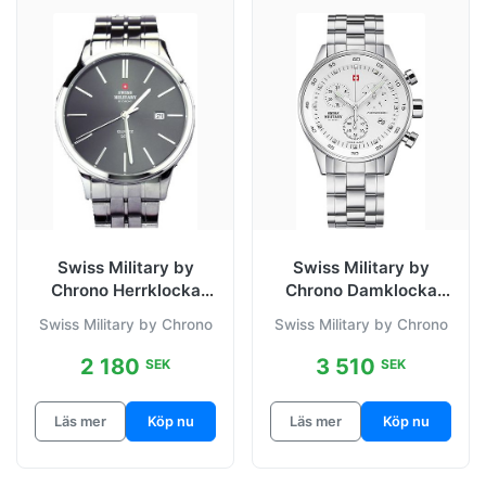
Swiss Military by
Swiss Military by
Chrono Herrklocka
Chrono Damklocka
32043.05 Classic
34005.02 Classic
Swiss Military by Chrono
Swiss Military by Chrono
Grå/Stål Ø42
Vit/Stål Ø36 mm
2 180
3 510
SEK
SEK
Läs mer
Köp nu
Läs mer
Köp nu