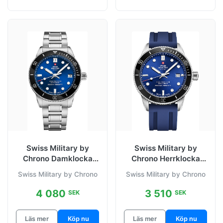
Swiss Military by
Swiss Military by
Chrono Damklocka
Chrono Herrklocka
SM34089.02 Sport
SM34088.08 Sport
Swiss Military by Chrono
Swiss Military by Chrono
Diver Blå/Stål
Diver Blå/Plast
4 080
3 510
SEK
SEK
Läs mer
Köp nu
Läs mer
Köp nu