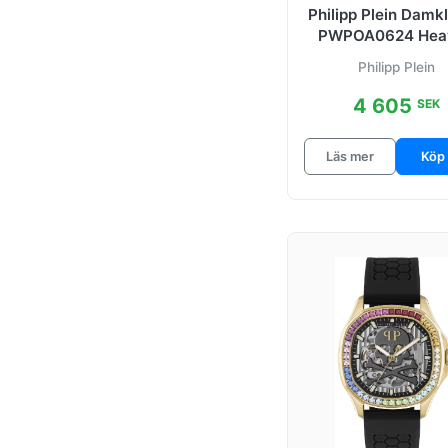
Philipp Plein Damk
Superlatives
PWPOA0624 Hea
Guld/Gulguldtonat
Philipp Plein
The G.O.A.T.
Ø38
4 605
SEK
The Hexagon
Läs mer
Köp
The Hexagon
Gourmette
The Skeleton
The Skull
The Skull Scuba
Duba