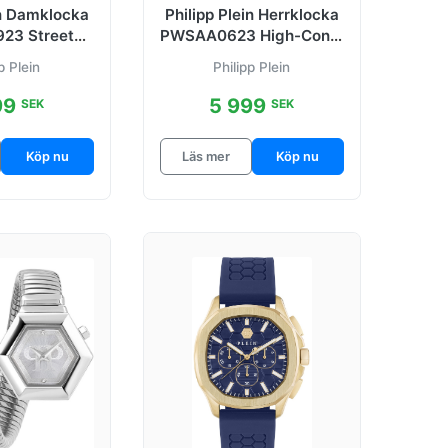
in Damklocka
Philipp Plein Herrklocka
23 Street
PWSAA0623 High-Conic
ture
Brun/Roséguldstonat
p Plein
Philipp Plein
lguldtonat
99
5 999
SEK
SEK
Köp nu
Läs mer
Köp nu