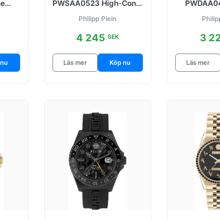
he
PWSAA0523 High-Conic
PWDAA04
 Ø44
Brun/Gummi Ø44 mm
Grön/Guldto
Philipp Plein
Philip
4 245
3 2
SEK
 nu
Läs mer
Köp nu
Läs mer