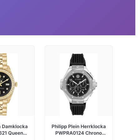
in Damklocka
Philipp Plein Herrklocka
21 Queen
PWPRA0124 Chrono
ldtonat stål
Royal Svart/Gummi Ø46