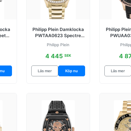
locka
Philipp Plein Damklocka
Philipp Ple
eet
PWTAA0623 Spectre
PWUAA03
Svart/Gulguldtonat stål
Sport Svar
Philipp Plein
Philip
mmi
4 445
4 8
SEK
 nu
Läs mer
Köp nu
Läs mer