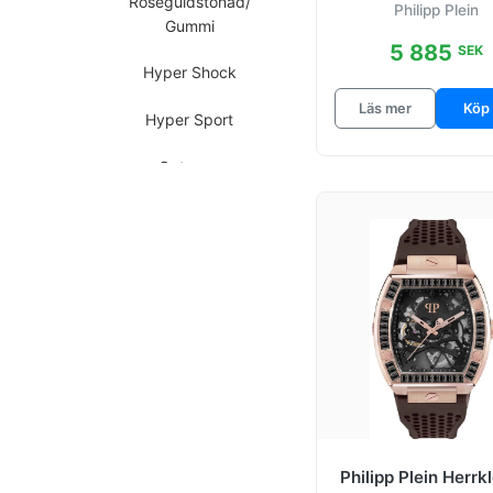
Roseguldstonad/
Philipp Plein
Ø44 mm
Gummi
5 885
SEK
Hyper Shock
Läs mer
Köp
Hyper Sport
Octagon
Offshore
Offshore
Lila/Gummi
Plein Extreme
Plein Extreme
Lila/Gummi
Queen
Philipp Plein Herrk