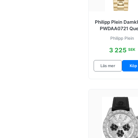
Philipp Plein Damk
PWDAA0721 Qu
Guldtonad/Gulguld
Philipp Plein
stål
3 225
SEK
Läs mer
Köp