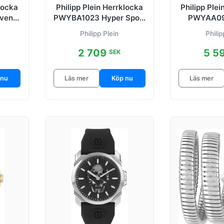
locka
Philipp Plein Herrklocka
Philipp Ple
ven
PWYBA1023 Hyper Sport
PWYAA09
 stål
Grå/Gummi Ø44 mm
Cou
Philipp Plein
Philip
Svart/Gu
2 709
5 5
SEK
 nu
Läs mer
Köp nu
Läs mer