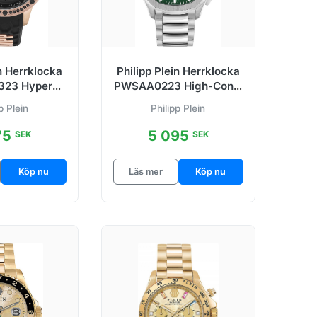
in Herrklocka
Philipp Plein Herrklocka
23 Hyper
PWSAA0223 High-Conic
t/Gummi Ø46
Grön/Stål Ø44 mm
p Plein
Philipp Plein
mm
75
5 095
SEK
SEK
Köp nu
Läs mer
Köp nu