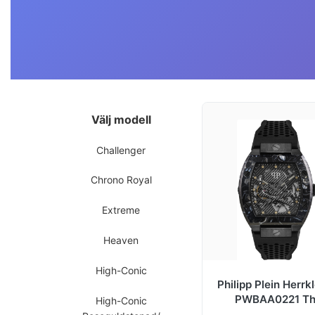
Välj modell
Challenger
Chrono Royal
Extreme
Heaven
High-Conic
Philipp Plein Herrk
PWBAA0221 T
High-Conic
Skeleton Svart/G