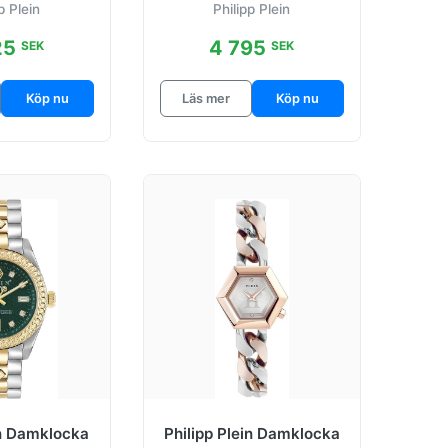
p Plein
Philipp Plein
36
mm
25
4 795
SEK
SEK
Köp nu
Läs mer
Köp nu
in Damklocka
Philipp Plein Damklocka