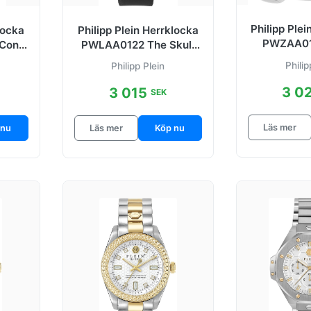
Philipp Ple
locka
Philipp Plein Herrklocka
PWZAA01
Conic
PWLAA0122 The Skull
Silverfärg
 mm
Svart/Gummi Ø40 mm
Philip
Philipp Plein
3 0
3 015
SEK
Läs mer
 nu
Läs mer
Köp nu