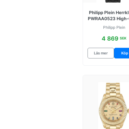
Philipp Plein Herrk
PWRAA0523 High-
Grå/Gummi Ø42
Philipp Plein
4 869
SEK
Läs mer
Köp