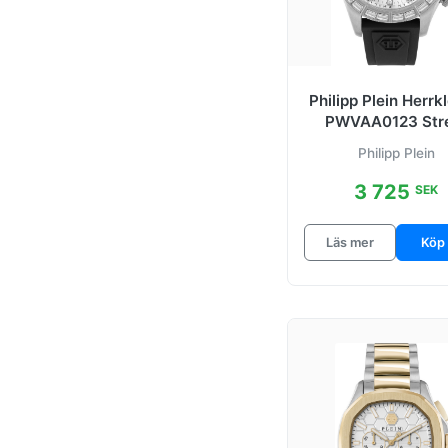
Philipp Plein Herrk
PWVAA0123 Str
Couture
Philipp Plein
Silverfärgad/Gu
3 725
SEK
Läs mer
Köp