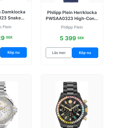
in Damklocka
Philipp Plein Herrklocka
23 Snake
PWSAA0323 High-Conic
ad/Stål Ø28
Blå/Gummi Ø44 mm
p Plein
Philipp Plein
mm
29
5 399
SEK
SEK
Köp nu
Läs mer
Köp nu