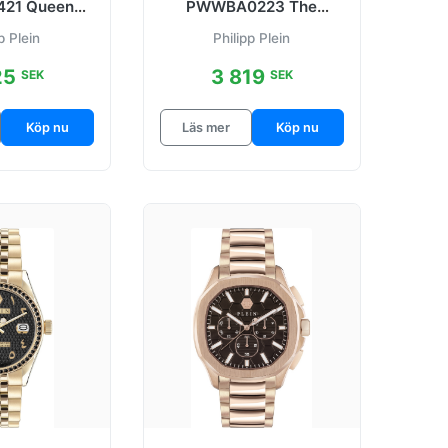
21 Queen
PWWBA0223 The
nat stål Ø36
Hexagon
p Plein
Philipp Plein
mm
Silverfärgad/Stål
25
3 819
SEK
SEK
Köp nu
Läs mer
Köp nu