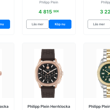
Philipp Plein
Philip
mm
Ø
4 815
3 2
SEK
 nu
Läs mer
Köp nu
Läs mer
locka
Philipp Plein Herrklocka
Philipp Ple