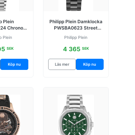
p Plein
Philipp Plein Damklocka
24 Chrono
PWSBA0623 Street
rfärgad/Stål
Couture Svart/Stål
p Plein
Philipp Plein
2 mm
Ø38.5 mm
05
4 365
SEK
SEK
Köp nu
Läs mer
Köp nu