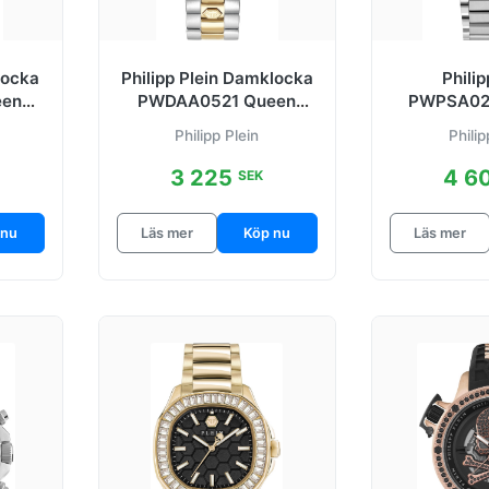
locka
Philipp Plein Damklocka
Philip
een
PWDAA0521 Queen
PWPSA02
tonat
Silverfärgad/Guldtonat
Royal Silve
Philipp Plein
Philip
stål
Ø4
3 225
4 6
SEK
 nu
Läs mer
Köp nu
Läs mer