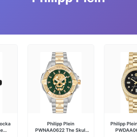
locka
Philipp Plein
Philipp Ple
he
PWNAA0622 The Skull
PWDAA06
ummi
Grön/Guldtonat stål Ø41
Svart/Gulgu