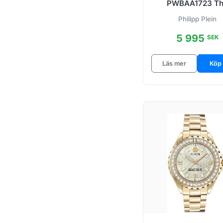
Rock Couture
PWBAA1723 T
Skeleton Gummi
Philipp Plein
Royal
mm
5 995
SEK
Skeleton Royal
Läs mer
Köp
Snake
Spectre
Spectre
Antikvit/Gummi
Spectre
Antikvit/Rosegul
dstonat
Street Couture
Street Couture
Antikvit/Gummi