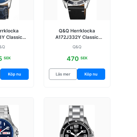
rrklocka
Q&Q Herrklocka
Y Classic
A172J332Y Classic
er Ø40 mm
Svart/Läder Ø43 mm
&Q
Q&Q
5
470
SEK
SEK
Köp nu
Läs mer
Köp nu