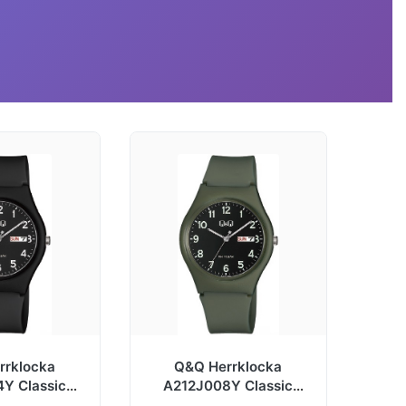
rrklocka
Q&Q Herrklocka
Y Classic
A212J008Y Classic
mmi Ø38 mm
Svart/Gummi Ø38 mm