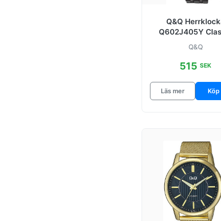
Q&Q Herrklock
Q602J405Y Clas
Svart/Stål Ø40
Q&Q
515
SEK
Läs mer
Köp