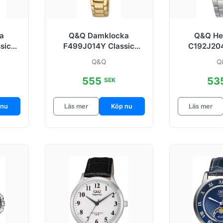
a
Q&Q Damklocka
Q&Q He
sic
F499J014Y Classic
C192J204
 mm
Vit/Gulguldtonat stål
Vit/Stå
Q&Q
Q
Ø34 mm
555
53
SEK
 nu
Läs mer
Köp nu
Läs mer