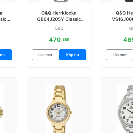
a
Q&Q Herrklocka
Q&Q He
sic
QB64J205Y Classic
VS16J006
 mm
Svart/Stål Ø45 mm
Vit/Resinp
Q&Q
Q
470
46
SEK
 nu
Läs mer
Köp nu
Läs mer