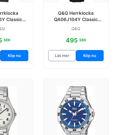
rrklocka
Q&Q Herrklocka
Y Classic
QA06J104Y Classic
last Ø40 mm
Vit/Läder Ø40 mm
&Q
Q&Q
5
495
SEK
SEK
Köp nu
Läs mer
Köp nu