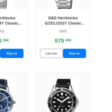
rrklocka
Q&Q Herrklocka
Y Classic
QZ82J202Y Classic
l Ø38 mm
Blå/Stål Ø42 mm
&Q
Q&Q
5
575
SEK
SEK
Köp nu
Läs mer
Köp nu