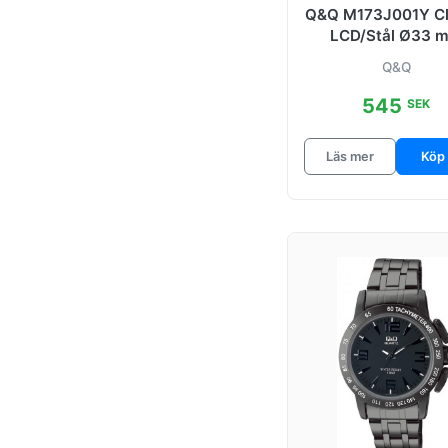
Q&Q M173J001Y Cl
LCD/Stål Ø33 
Q&Q
545
SEK
Läs mer
Köp