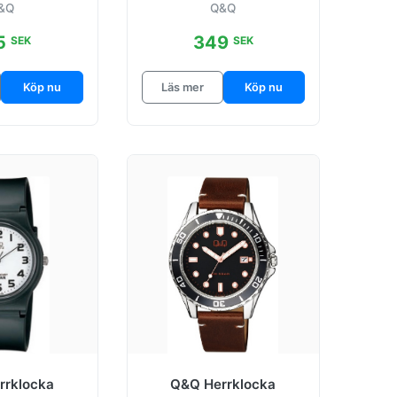
&Q
Q&Q
5
349
SEK
SEK
Köp nu
Läs mer
Köp nu
rrklocka
Q&Q Herrklocka