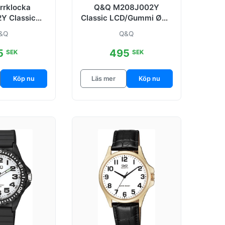
rrklocka
Q&Q M208J002Y
Y Classic
Classic LCD/Gummi Ø34
l Ø43 mm
mm
&Q
Q&Q
5
495
SEK
SEK
Köp nu
Läs mer
Köp nu