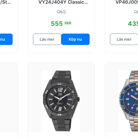
/Stål
VY24J404Y Classic
VP46J005
Vit/Stål Ø38 mm
Vit/Gum
Q&Q
Q
555
43
SEK
 nu
Läs mer
Köp nu
Läs mer