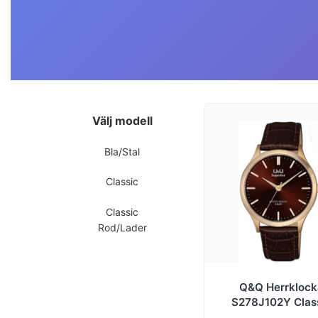
Välj modell
Bla/Stal
Classic
Classic
Rod/Lader
Q&Q Herrklock
S278J102Y Clas
Röd/Läder Ø40