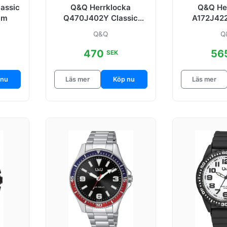
assic
Q&Q Herrklocka
Q&Q He
mm
Q470J402Y Classic
A172J422
Svart/Stål Ø40 mm
Blå/Stå
Q&Q
Q
470
56
SEK
 nu
Läs mer
Köp nu
Läs mer