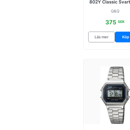
802Y Classic Svart
Ø30 mm
Q&Q
375
SEK
Läs mer
Köp