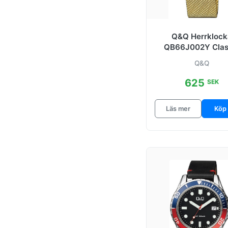
Q&Q Herrklock
QB66J002Y Clas
Svart/Stål Ø44
Q&Q
625
SEK
Läs mer
Köp