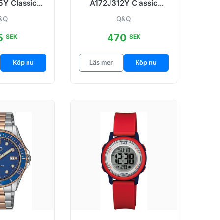
Y Classic
A172J312Y Classic
mi Ø32 mm
Svart/Läder Ø43 mm
&Q
Q&Q
5
470
SEK
SEK
Köp nu
Läs mer
Köp nu