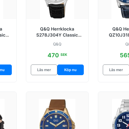
a
Q&Q Herrklocka
Q&Q He
sic
S278J304Y Classic
QZ10J318
3 mm
Vit/Läder Ø40 mm
Blå/Läd
Q&Q
Q
470
56
SEK
 nu
Läs mer
Köp nu
Läs mer