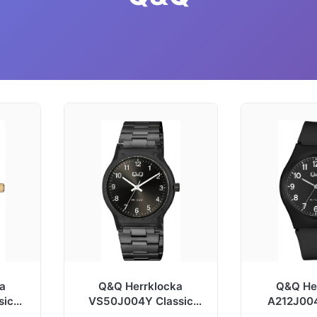
a
Q&Q Herrklocka
Q&Q He
sic
VS50J004Y Classic
A212J004
 mm
Svart/Stål Ø40 mm
Svart/Gu