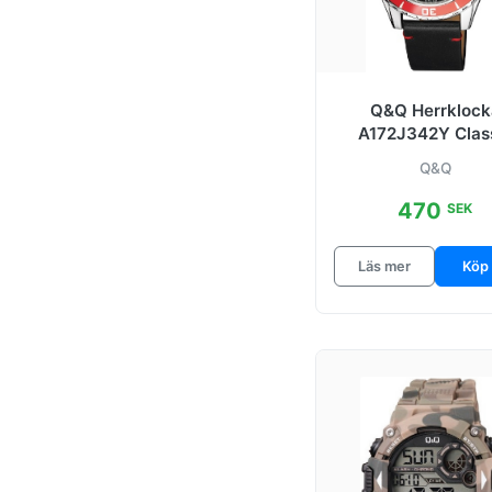
Q&Q Herrklock
A172J342Y Clas
Svart/Läder Ø4
Q&Q
470
SEK
Läs mer
Köp