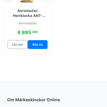
Aeronautec
Herrklocka ANT-
44086-05 Sports
Aeronautec
Diver
Svart/Gulguldtonat
6 895
SEK
Läs mer
Köp nu
Om Märkesklockor Online