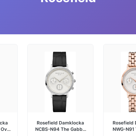
ocka
Rosefield Damklocka
Rosefield
Oval
NCBS-N94 The Gabby
NWG-N91 
 stål
Vit/Läder Ø33 mm
Antikvit/Ro