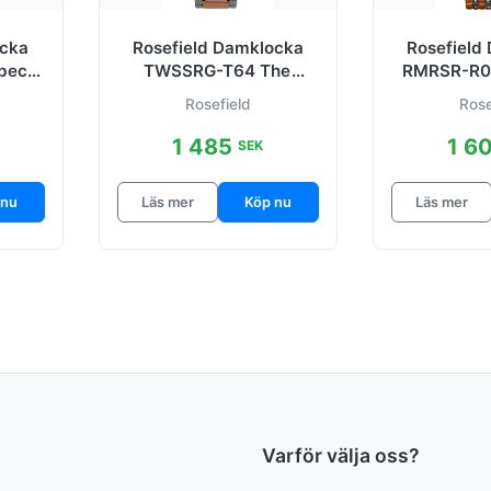
ocka
Rosefield Damklocka
Rosefield
ibeca
TWSSRG-T64 The
RMRSR-R03
mm
Tribeca
Edit Vit/
Rosefield
Rose
1 485
1 6
SEK
 nu
Läs mer
Köp nu
Läs mer
Varför välja oss?