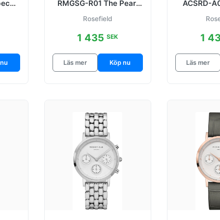
beca
RMGSG-R01 The Pearl
ACSRD-A0
 stål
Edit Vit/Gulguldtonat
Silverfärg
Rosefield
Rose
stål
1 435
1 4
SEK
 nu
Läs mer
Köp nu
Läs mer