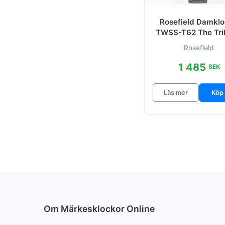
Rosefield Damkl
TWSS-T62 The Tr
Vit/Stål Ø33 
Rosefield
1 485
SEK
Läs mer
Köp
Om Märkesklockor Online