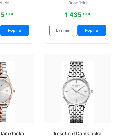
field
Rosefield
tål
mm
25
1 435
SEK
SEK
Köp nu
Läs mer
Köp nu
 Damklocka
Rosefield Damklocka