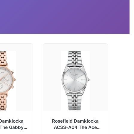
 Damklocka
Rosefield Damklocka
The Gabby
ACSS-A04 The Ace
séguldstonat
Silverfärgad/Stål Ø33