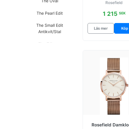
The Oval
Rosefield
1 215
The Pearl Edit
SEK
The Small Edit
Läs mer
Köp
Antikvit/Stal
The Tribeca
Rosefield Damkl