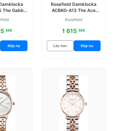
 Damklocka
Rosefield Damklocka
 The Gabby
ACBKG-A13 The Ace
er Ø33 mm
Svart/Gulguldtonat stål
field
Rosefield
Ø33 mm
25
1 615
SEK
SEK
Köp nu
Läs mer
Köp nu