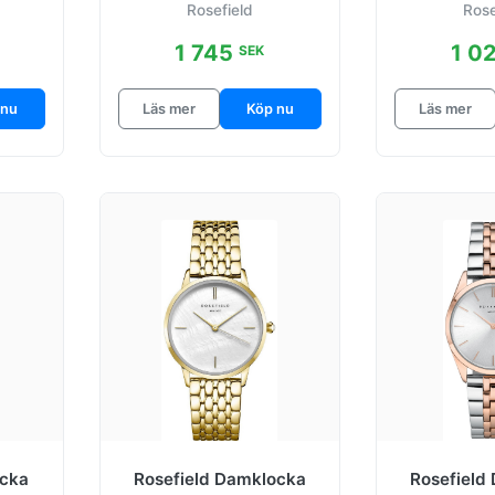
Rosefield
Rose
s
1 745
1 0
SEK
 nu
Läs mer
Köp nu
Läs mer
ocka
Rosefield Damklocka
Rosefield