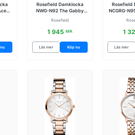
ocka
Rosefield Damklocka
Rosefield
Ace
NWG-N92 The Gabby
NCGRG-N95
 mm
Vit/Stål Ø33 mm
Vit/Läd
Rosefield
Rose
1 945
1 3
SEK
 nu
Läs mer
Köp nu
Läs mer