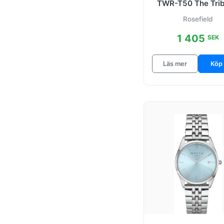
TWR-T50 The Tri
Vit/Roséguldstonat
Rosefield
1 405
SEK
Läs mer
Köp