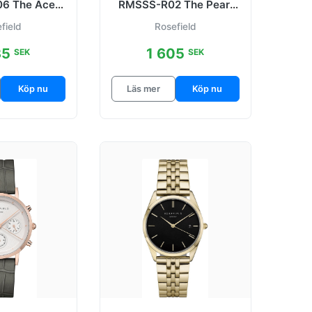
6 The Ace
RMSSS-R02 The Pearl
ad/Stål Ø33
Edit Vit/Stål Ø36 mm
field
Rosefield
mm
35
1 605
SEK
SEK
Köp nu
Läs mer
Köp nu