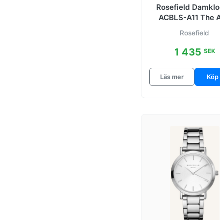
Rosefield Damkl
ACBLS-A11 The 
Turkos/Stål Ø33
Rosefield
1 435
SEK
Läs mer
Köp