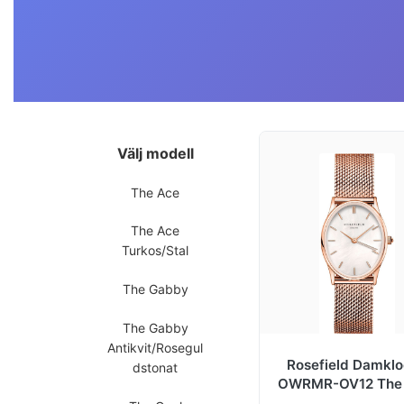
Välj modell
The Ace
The Ace
Turkos/Stal
The Gabby
The Gabby
Antikvit/Rosegul
Rosefield Damkl
dstonat
OWRMR-OV12 The 
Vit/Roséguldstonat