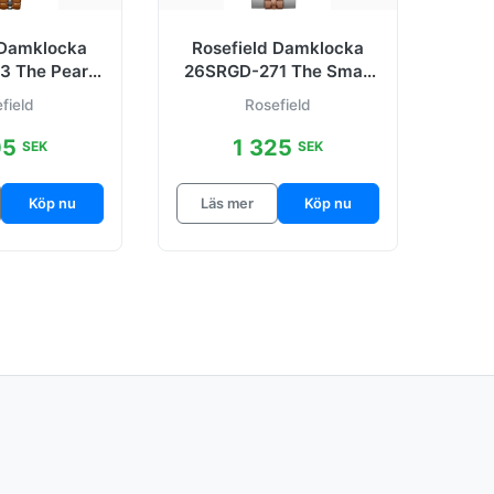
 Damklocka
Rosefield Damklocka
 The Pearl
26SRGD-271 The Small
Stål Ø36 mm
Edit Antikvit/Stål Ø26
field
Rosefield
mm
05
1 325
SEK
SEK
Köp nu
Läs mer
Köp nu