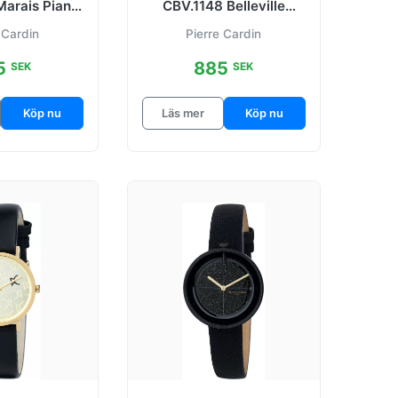
arais Piano
CBV.1148 Belleville
ldtonat stål
Tribute Vit/Stål Ø36 mm
 Cardin
Pierre Cardin
5
885
SEK
SEK
Köp nu
Läs mer
Köp nu