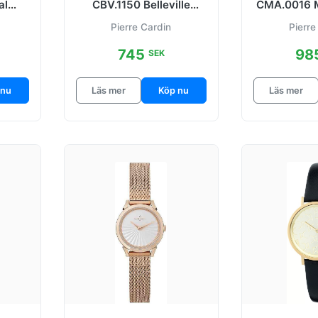
al
CBV.1150 Belleville
CMA.0016 M
 mm
Essential
Rosa/Gulgu
Pierre Cardin
Pierre
745
98
SEK
 nu
Läs mer
Köp nu
Läs mer