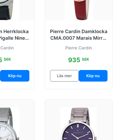
in Herrklocka
Pierre Cardin Damklocka
igalle Nine
CMA.0007 Marais Mirror
rgad/Läder
Röd/Läder Ø32 mm
 Cardin
Pierre Cardin
5
935
SEK
SEK
Köp nu
Läs mer
Köp nu