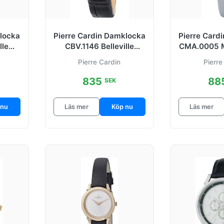
klocka
Pierre Cardin Damklocka
Pierre Card
lle
CBV.1146 Belleville
CMA.0005 M
mm
Svart/Läder Ø36 mm
Silverfä
Pierre Cardin
Pierre
835
88
SEK
 nu
Läs mer
Köp nu
Läs mer