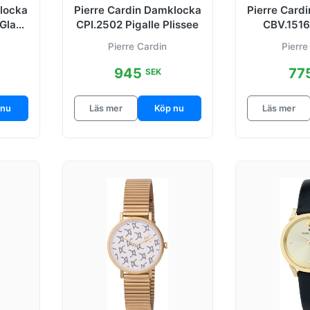
klocka
Pierre Cardin Damklocka
Pierre Card
 Glam
CPI.2502 Pigalle Plissee
CBV.1516 
onat
Mon
Pierre Cardin
Pierre
945
77
SEK
 nu
Läs mer
Köp nu
Läs mer