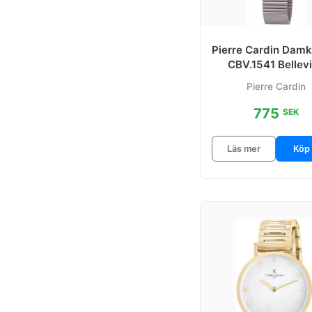
Pierre Cardin Dam
CBV.1541 Bellevi
Vit/Stål Ø31 
Pierre Cardin
775
SEK
Läs mer
Köp