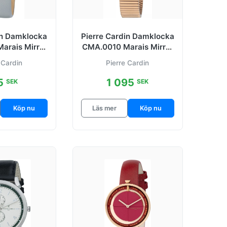
in Damklocka
Pierre Cardin Damklocka
arais Mirror
CMA.0010 Marais Mirror
rgad/Läder
Svart/Roséguldstonat
 Cardin
Pierre Cardin
5
1 095
SEK
SEK
Köp nu
Läs mer
Köp nu