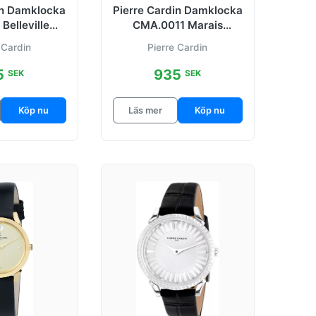
in Damklocka
Pierre Cardin Damklocka
Belleville
CMA.0011 Marais
ogram
Sparkling Svart/Läder
 Cardin
Pierre Cardin
Ø32 mm
5
935
SEK
SEK
Köp nu
Läs mer
Köp nu