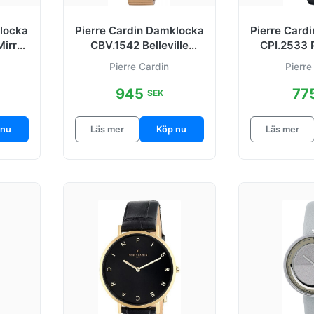
klocka
Pierre Cardin Damklocka
Pierre Card
irror
CBV.1542 Belleville
CPI.2533 P
2 mm
Vit/Gulguldtonat stål
M
Pierre Cardin
Pierre
945
77
SEK
 nu
Läs mer
Köp nu
Läs mer