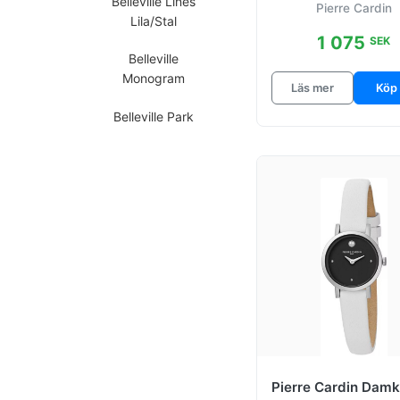
Belleville Lines
Pierre Cardin
Ø46 mm
Lila/Stal
1 075
SEK
Belleville
Monogram
Läs mer
Köp
Belleville Park
Belleville
Simplicity
Belleville Stripes
Belleville Tribute
Bonne Arena
Bonne Light
Bonne Nouvelle
Pierre Cardin Dam