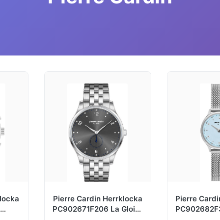
klocka
Pierre Cardin Herrklocka
Pierre Card
PC902671F206 La Gloire
PC902682F3
Stål
Grå/Stål Ø42 mm
Blå/Stå