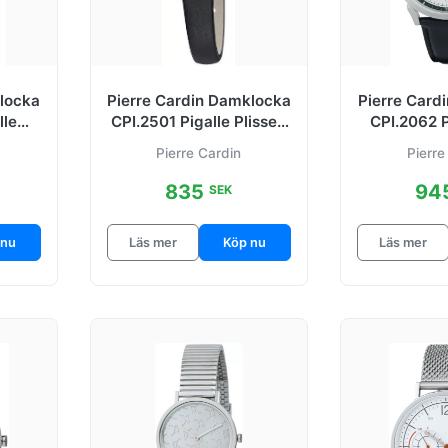
klocka
Pierre Cardin Damklocka
Pierre Card
lle
CPI.2501 Pigalle Plissee
CPI.2062 P
dtonat
Silverfärgad/Läder
Silverfä
Pierre Cardin
Pierre
835
94
SEK
 nu
Läs mer
Köp nu
Läs mer