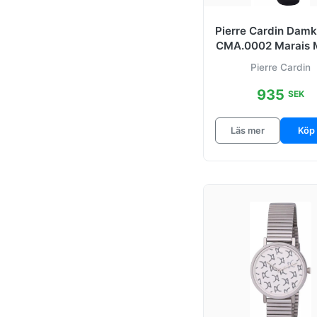
Pierre Cardin Dam
CMA.0002 Marais M
Svart/Läder Ø3
Pierre Cardin
935
SEK
Läs mer
Köp