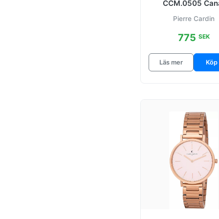
Bonne Stride
CCM.0505 Can
Svart/Läder Ø27
Pierre Cardin
Canal
775
SEK
Canal St Martin
Läs mer
Köp
Canal
Turkos/Lader
Champerret
Classic
Fashion
La Gloire
La Gloire
Beige/Lader
Marais Mirror