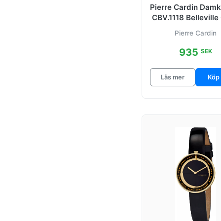
Pierre Cardin Dam
Marais Mirror
CBV.1118 Belleville
Rod/Lader
Rosa/Roséguldst
Pierre Cardin
Marais Piano
935
SEK
Marais Sparkling
Läs mer
Köp
Pigalle Boulevard
Pigalle Half
Pigalle Nine
Pigalle Plissee
Pigalle Plissee
Beige/Lader