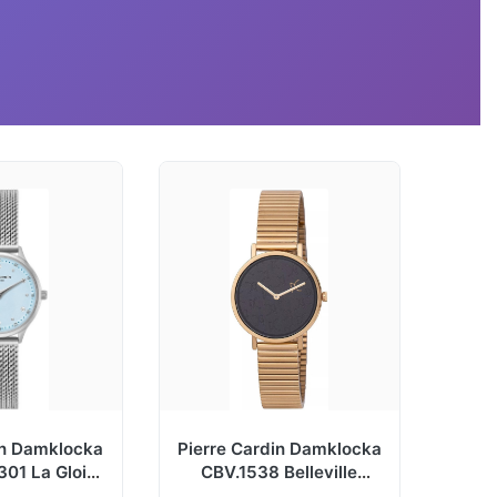
in Damklocka
Pierre Cardin Damklocka
01 La Gloire
CBV.1538 Belleville
l Ø27 mm
Monogram