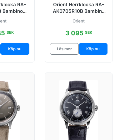
rklocka RA-
Orient Herrklocka RA-
 Bambino
AK0705R10B Bambino
er Ø38.4 mm
Day Date Röd/Läder
ient
Orient
Ø40.5 mm
85
3 095
SEK
SEK
Köp nu
Läs mer
Köp nu