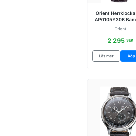
Sport Solar
Orient Herrklocka
Sports
AP0105Y30B Bam
Antikvit/Läder Ø
Orient
Sports Beige/Stal
mm
2 295
SEK
Sports Rod/Stal
Sun And Moon
Läs mer
Köp
Symphony III
Vit/Stal