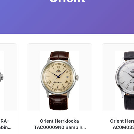
 RA-
Orient Herrklocka
Orient Her
bino
TAC00009N0 Bambino
AC0M03S
n
2nd Generation
Silverfä