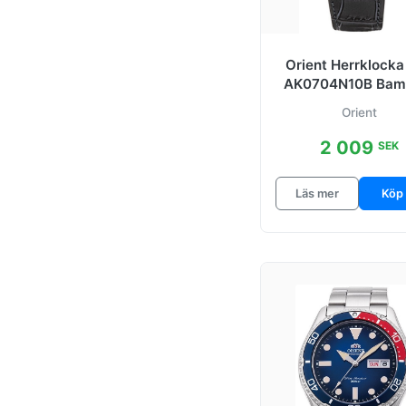
Orient Herrklocka
AK0704N10B Bam
Day Date Svart/L
Orient
Ø40.5
2 009
SEK
Läs mer
Köp