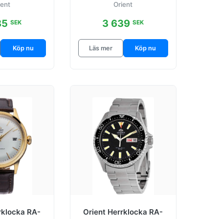
ient
Orient
.4 mm
85
3 639
SEK
SEK
Köp nu
Läs mer
Köp nu
rklocka RA-
Orient Herrklocka RA-