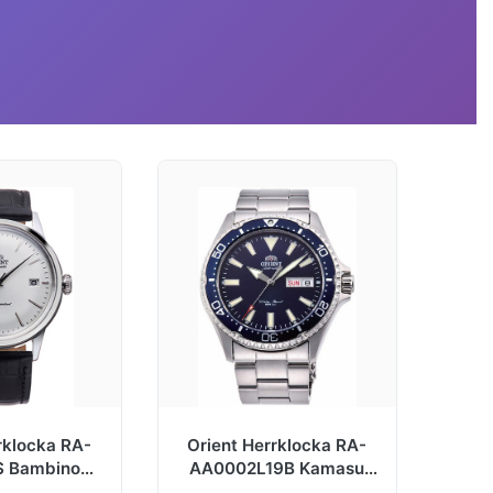
rklocka RA-
Orient Herrklocka RA-
 Bambino
AA0002L19B Kamasu
rgad/Läder
Blå/Stål Ø42 mm