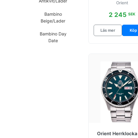
Antikvit/Lader
Orient
Vit/Läder
2 245
Bambino
SEK
Beige/Lader
Läs mer
Köp
Bambino Day
Date
Bambino Day
Date Rod/Lader
Bambino
Rod/Lader
Bla/Stal
Classic
Classic
Beige/Lader
Orient Herrklocka