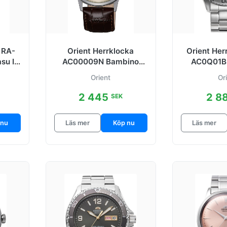
 RA-
Orient Herrklocka
Orient Her
u II
AC00009N Bambino
AC0Q01B
 mm
Beige/Läder Ø40.5 mm
Svart/Stå
Orient
Or
2 445
2 8
SEK
 nu
Läs mer
Köp nu
Läs mer