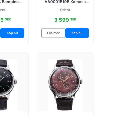
 Bambino
AA0001B19B Kamasu
rgad/Läder
Svart/Stål Ø42 mm
ient
Orient
.4 mm
15
3 599
SEK
SEK
Köp nu
Läs mer
Köp nu