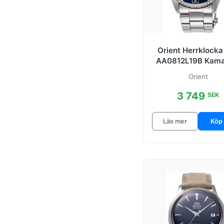
Orient Herrklocka
AA0812L19B Kamas
Blå/Stål Ø41.8
Orient
3 749
SEK
Läs mer
Köp