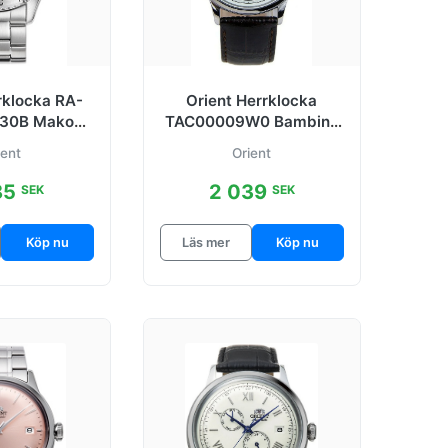
rklocka RA-
Orient Herrklocka
30B Mako
TAC00009W0 Bambino
l Ø39.9 mm
2nd Generation
ient
Orient
Vit/Läder Ø41 mm
85
2 039
SEK
SEK
Köp nu
Läs mer
Köp nu