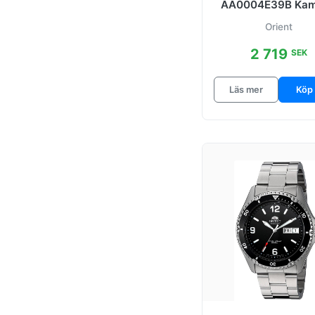
AA0004E39B Ka
Contemporary
Mako III Grön/Stå
Orient
mm
Contemporary
Automatic
2 719
SEK
Contemporary
Läs mer
Köp
Flerfargad/Gulgul
dtonat
Contemporary
Rod/Stal
Kamasu
Kamasu II
Kamasu Mako III
Kanno
M-Force