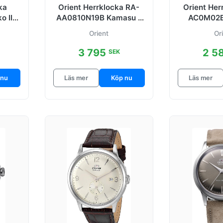
ka
Orient Herrklocka RA-
Orient Her
 II
AA0810N19B Kamasu II
AC0M02B
 mm
Svart/Stål Ø41.8 mm
Svart/Läd
Orient
Or
3 795
2 5
SEK
 nu
Läs mer
Köp nu
Läs mer