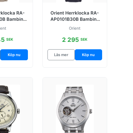
rklocka RA-
Orient Herrklocka RA-
0B Bambino
AP0101B30B Bambino
r Ø38.4 mm
Svart/Läder Ø38.4 mm
ient
Orient
45
2 295
SEK
SEK
Köp nu
Läs mer
Köp nu