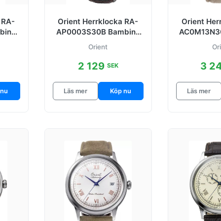
 RA-
Orient Herrklocka RA-
Orient Her
bino
AP0003S30B Bambino
AC0M13N3
38.4
Silverfärgad/Läder Ø41
Brun/Läde
Orient
Or
mm
2 129
3 2
SEK
 nu
Läs mer
Köp nu
Läs mer