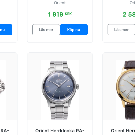
Orient
Or
Antikvit/Läder
Ø38
1 919
2 5
SEK
 nu
Läs mer
Köp nu
Läs mer
 RA-
Orient Herrklocka RA-
Orient Her