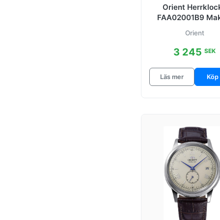
Orient Herrkloc
M-Force
FAA02001B9 Mako
Orange/Stal
Svart/Stål Ø42
Orient
Mako
3 245
SEK
Mako II
Läs mer
Köp
Mako III
Mako Iii Rod/Stal
Open Heart
Ray Ii
Retro
Retro
Flerfargad/Stal