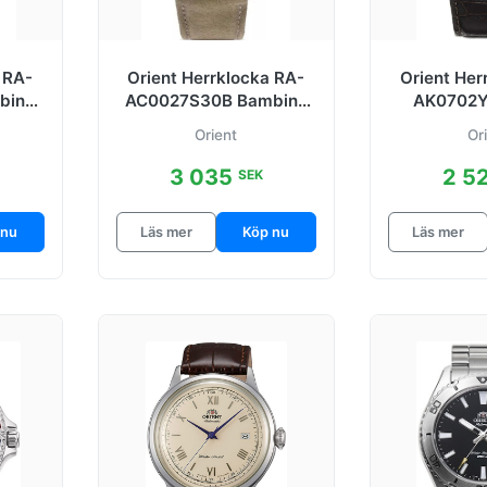
 RA-
Orient Herrklocka RA-
Orient Her
bino
AC0027S30B Bambino
AK0702Y
äder
75th Anniversary
Antikvit/
Orient
Or
Vit/Läder
3 035
2 5
SEK
 nu
Läs mer
Köp nu
Läs mer