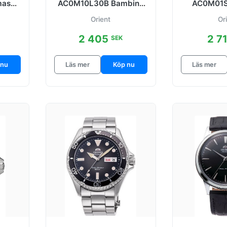
masu
AC0M10L30B Bambino
AC0M01S
l Ø42
Blå/Stål Ø38.4 mm
Silverfä
Orient
Or
Ø38
2 405
2 7
SEK
 nu
Läs mer
Köp nu
Läs mer