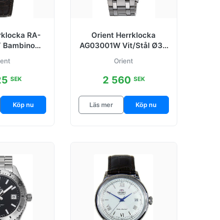
rklocka RA-
Orient Herrklocka
 Bambino
AG03001W Vit/Stål Ø38
Läder Ø40.5
mm
ient
Orient
mm
25
2 560
SEK
SEK
Köp nu
Läs mer
Köp nu