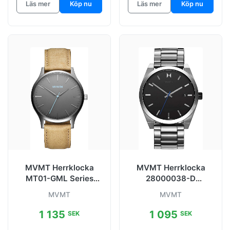
Läs mer
Köp nu
Läs mer
Köp nu
MVMT Herrklocka
MVMT Herrklocka
MT01-GML Series
28000038-D
Grå/Läder Ø40 mm
Svart/Stål Ø43 mm
MVMT
MVMT
1 135
1 095
SEK
SEK