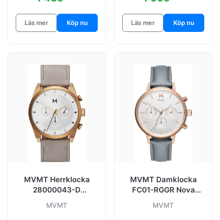
Läs mer
Köp nu
Läs mer
Köp nu
MVMT Herrklocka
MVMT Damklocka
28000043-D
FC01-RGGR Nova
Vit/Läder Ø44 mm
Vit/Läder Ø38 mm
MVMT
MVMT