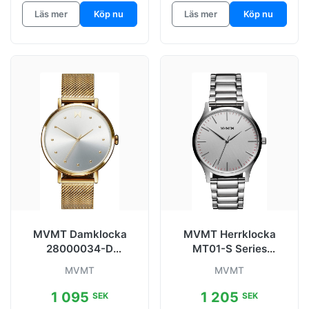
Läs mer
Köp nu
Läs mer
Köp nu
MVMT Damklocka
MVMT Herrklocka
28000034-D
MT01-S Series
Silverfärgad/Gulguldt
Silverfärgad/Stål Ø40
MVMT
MVMT
onat stål Ø36 mm
mm
1 095
1 205
SEK
SEK