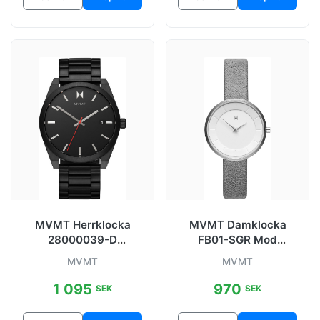
MVMT Herrklocka
MVMT Damklocka
28000039-D
FB01-SGR Mod
Svart/Stål Ø43 mm
Vit/Läder Ø32 mm
MVMT
MVMT
1 095
970
SEK
SEK