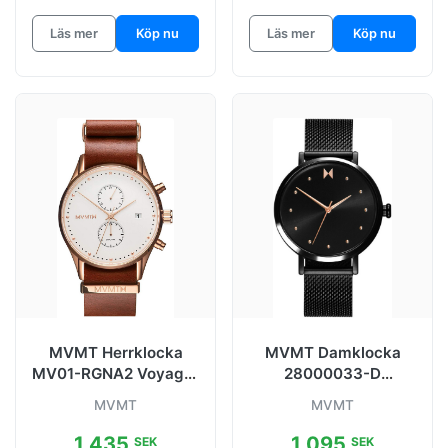
Läs mer
Köp nu
Läs mer
Köp nu
MVMT Herrklocka
MVMT Damklocka
MV01-RGNA2 Voyager
28000033-D
Vit/Läder Ø42 mm
Svart/Stål Ø36 mm
MVMT
MVMT
1 435
1 095
SEK
SEK