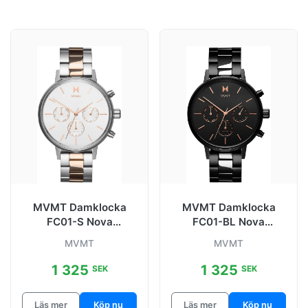
MVMT Damklocka
MVMT Damklocka
FC01-S Nova
FC01-BL Nova
Vit/Roséguldstonat
Svart/Stål Ø38 mm
MVMT
MVMT
stål Ø38 mm
1 325
1 325
SEK
SEK
Läs mer
Köp nu
Läs mer
Köp nu